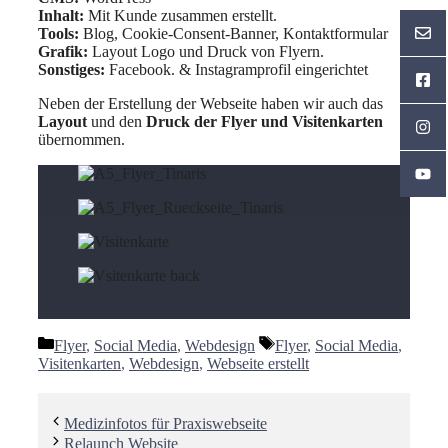
Inhalt:
Mit Kunde zusammen erstellt.
Tools:
Blog, Cookie-Consent-Banner, Kontaktformular
Grafik:
Layout Logo und Druck von Flyern.
Sonstiges:
Facebook. & Instagramprofil eingerichtet
Neben der Erstellung der Webseite haben wir auch das
Layout
und den
Druck der Flyer und Visitenkarten
übernommen.
Kategorien
Schlagwörter
Flyer
,
Social Media
,
Webdesign
Flyer
,
Social Media
,
Visitenkarten
,
Webdesign
,
Webseite erstellt
Medizinfotos für Praxiswebseite
Relaunch Website