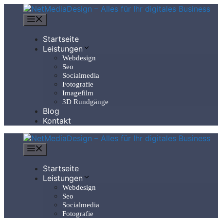
Zum
Inhalt
Menü
springen
Startseite
Leistungen
Webdesign
Seo
Socialmedia
Fotografie
Imagefilm
3D Rundgänge
Blog
Kontakt
Menü
Startseite
Leistungen
Webdesign
Seo
Socialmedia
Fotografie