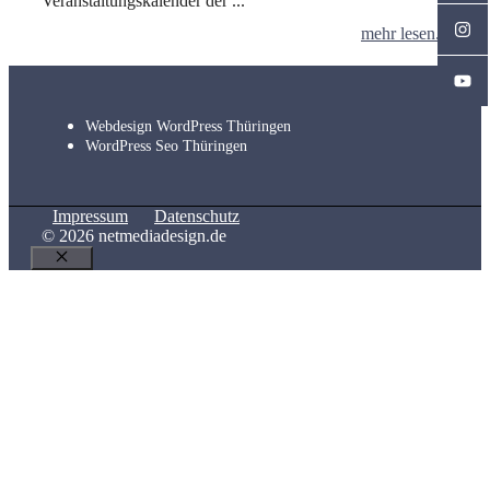
Veranstaltungskalender der ...
mehr lesen...
Webdesign WordPress Thüringen
WordPress Seo Thüringen
Impressum
Datenschutz
© 2026 netmediadesign.de
Schließen