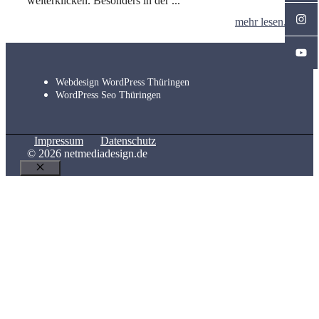
weiterklicken. Besonders in der ...
mehr lesen...
Webdesign WordPress Thüringen
WordPress Seo Thüringen
Impressum
Datenschutz
© 2026 netmediadesign.de
Schließen